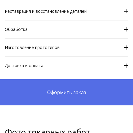
Реставрация и восстановление деталей
Реставрация и восстановление деталей. Мы проводим
ремонт и восстановление изношенных деталей с целью их
Обработка
дальнейшего использования.
Токарная обработка поверхностей. Мы выполняем
обработку поверхностей деталей, что позволяет им
Изготовление прототипов
приобрести необходимую форму и размер.
Изготовление прототипов. Мы можем изготовить
прототип вашего изделия для проверки его
Доставка и оплата
работоспособности и качества.
Бесплатно в любой город России
Оформить заказ
Фото токарных работ